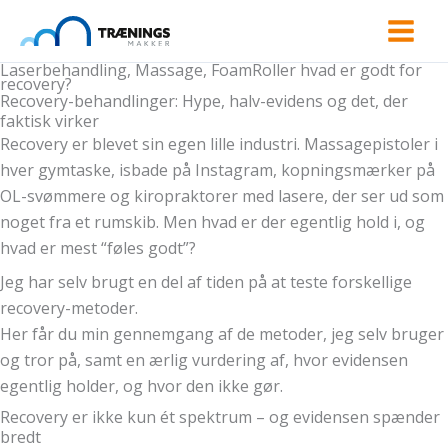
Gå
til
indholdet
Laserbehandling, Massage, FoamRoller hvad er godt for
recovery?
Recovery-behandlinger: Hype, halv-evidens og det, der
faktisk virker
Recovery er blevet sin egen lille industri. Massagepistoler i
hver gymtaske, isbade på Instagram, kopningsmærker på
OL-svømmere og kiropraktorer med lasere, der ser ud som
noget fra et rumskib. Men hvad er der egentlig hold i, og
hvad er mest “føles godt”?
Jeg har selv brugt en del af tiden på at teste forskellige
recovery-metoder.
Her får du min gennemgang af de metoder, jeg selv bruger
og tror på, samt en ærlig vurdering af, hvor evidensen
egentlig holder, og hvor den ikke gør.
Recovery er ikke kun ét spektrum – og evidensen spænder
bredt