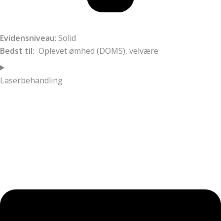
Evidensniveau
: Solid
Bedst til:
Oplevet ømhed (DOMS), velvære
Laserbehandling