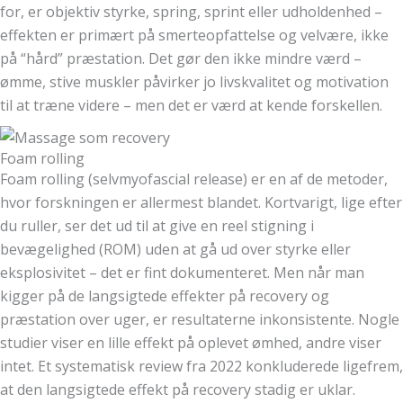
for, er objektiv styrke, spring, sprint eller udholdenhed –
effekten er primært på smerteopfattelse og velvære, ikke
på “hård” præstation. Det gør den ikke mindre værd –
ømme, stive muskler påvirker jo livskvalitet og motivation
til at træne videre – men det er værd at kende forskellen.
Foam rolling
Foam rolling (selvmyofascial release) er en af de metoder,
hvor forskningen er allermest blandet. Kortvarigt, lige efter
du ruller, ser det ud til at give en reel stigning i
bevægelighed (ROM) uden at gå ud over styrke eller
eksplosivitet – det er fint dokumenteret. Men når man
kigger på de langsigtede effekter på recovery og
præstation over uger, er resultaterne inkonsistente. Nogle
studier viser en lille effekt på oplevet ømhed, andre viser
intet. Et systematisk review fra 2022 konkluderede ligefrem,
at den langsigtede effekt på recovery stadig er uklar.