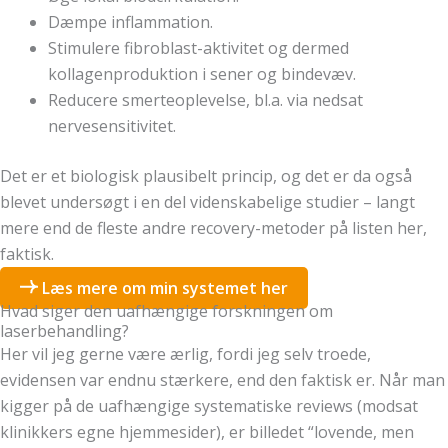
Dæmpe inflammation.
Stimulere fibroblast-aktivitet og dermed
kollagenproduktion i sener og bindevæv.
Reducere smerteoplevelse, bl.a. via nedsat
nervesensitivitet.
Det er et biologisk plausibelt princip, og det er da også
blevet undersøgt i en del videnskabelige studier – langt
mere end de fleste andre recovery-metoder på listen her,
faktisk.
Læs mere om min systemet her
Hvad siger den uafhængige forskningen om
laserbehandling?
Her vil jeg gerne være ærlig, fordi jeg selv troede,
evidensen var endnu stærkere, end den faktisk er. Når man
kigger på de uafhængige systematiske reviews (modsat
klinikkers egne hjemmesider), er billedet “lovende, men